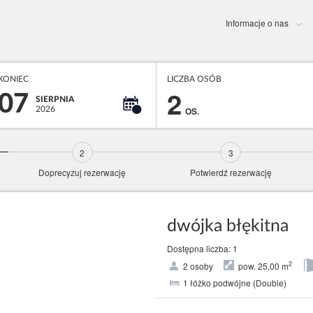
Informacje o nas
KONIEC
LICZBA OSÓB
2
07
SIERPNIA
2026
OS.
Doprecyzuj rezerwację
Potwierdź rezerwację
dwójka błękitna
Dostępna liczba: 1
2
2 osoby
pow. 25,00 m
1 łóżko podwójne (Double)